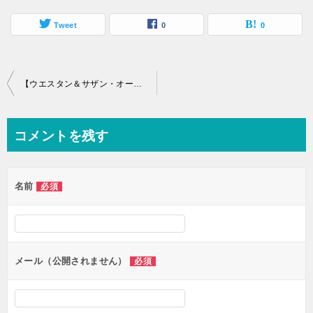
Tweet
0
0
投
【ウエスタン＆サザン・オープン2020】ライブ配信のスカパーとテレビ地上波放送日程
稿
ナ
コメントを残す
ビ
ゲ
名前
必須
ー
シ
ョ
ン
メール（公開されません）
必須