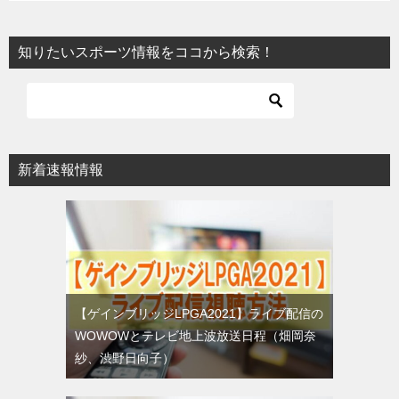
知りたいスポーツ情報をココから検索！
新着速報情報
【ゲインブリッジLPGA2021】ライブ配信の
WOWOWとテレビ地上波放送日程（畑岡奈
紗、渋野日向子）