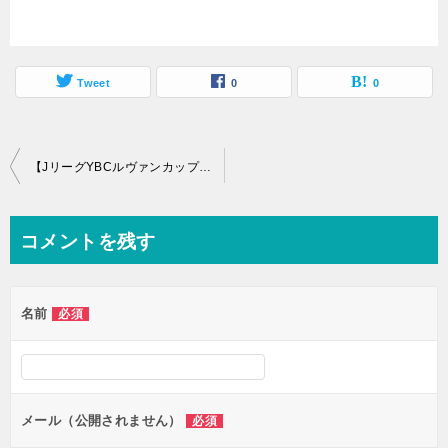
Tweet
0
0
投
【JリーグYBCルヴァンカップ2020】ライブ配信のスカパーとテレビ地上波放送日程
稿
ナ
コメントを残す
ビ
ゲ
名前
必須
ー
シ
ョ
ン
メール（公開されません）
必須